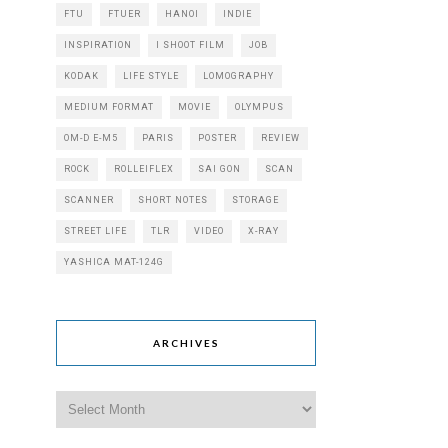
FTU
FTUER
HANOI
INDIE
INSPIRATION
I SHOOT FILM
JOB
KODAK
LIFE STYLE
LOMOGRAPHY
MEDIUM FORMAT
MOVIE
OLYMPUS
OM-D E-M5
PARIS
POSTER
REVIEW
ROCK
ROLLEIFLEX
SAI GON
SCAN
SCANNER
SHORT NOTES
STORAGE
STREET LIFE
TLR
VIDEO
X-RAY
YASHICA MAT-124G
ARCHIVES
Archives