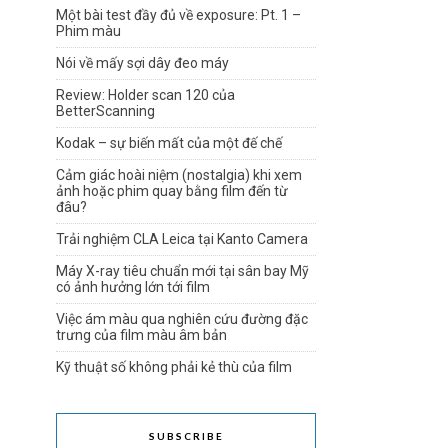
Một bài test đầy đủ về exposure: Pt. 1 –
Phim màu
Nói về mấy sợi dây đeo máy
Review: Holder scan 120 của
BetterScanning
Kodak – sự biến mất của một đế chế
Cảm giác hoài niệm (nostalgia) khi xem
ảnh hoặc phim quay bằng film đến từ
đâu?
Trải nghiệm CLA Leica tại Kanto Camera
Máy X-ray tiêu chuẩn mới tại sân bay Mỹ
có ảnh hưởng lớn tới film
Việc ám màu qua nghiên cứu đường đặc
trưng của film màu âm bản
Kỹ thuật số không phải kẻ thù của film
SUBSCRIBE