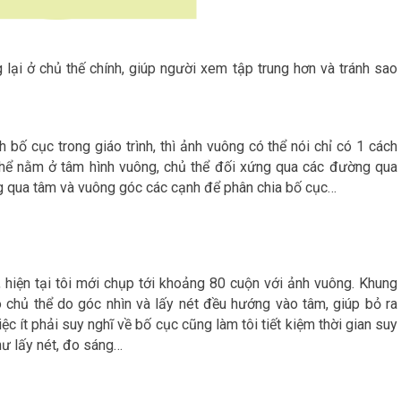
ại ở chủ thế chính, giúp người xem tập trung hơn và tránh sao
 bố cục trong giáo trình, thì ảnh vuông có thể nói chỉ có 1 cách
thể nằm ở tâm hình vuông, chủ thể đối xứng qua các đường qua
g qua tâm và vuông góc các cạnh để phân chia bố cục…
 hiện tại tôi mới chụp tới khoảng 80 cuộn với ảnh vuông. Khung
o chủ thể do góc nhìn và lấy nét đều hướng vào tâm, giúp bỏ ra
ệc ít phải suy nghĩ về bố cục cũng làm tôi tiết kiệm thời gian suy
hư lấy nét, đo sáng…