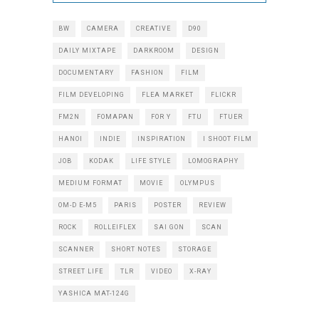
BW
CAMERA
CREATIVE
D90
DAILY MIXTAPE
DARKROOM
DESIGN
DOCUMENTARY
FASHION
FILM
FILM DEVELOPING
FLEA MARKET
FLICKR
FM2N
FOMAPAN
FOR Y
FTU
FTUER
HANOI
INDIE
INSPIRATION
I SHOOT FILM
JOB
KODAK
LIFE STYLE
LOMOGRAPHY
MEDIUM FORMAT
MOVIE
OLYMPUS
OM-D E-M5
PARIS
POSTER
REVIEW
ROCK
ROLLEIFLEX
SAI GON
SCAN
SCANNER
SHORT NOTES
STORAGE
STREET LIFE
TLR
VIDEO
X-RAY
YASHICA MAT-124G