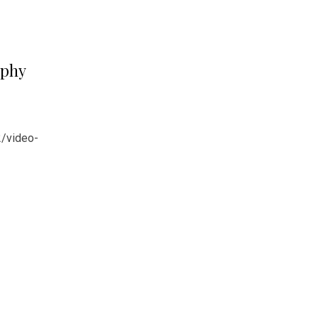
aphy
2/video-