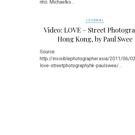
nhỏ. Michaelko…
JOURNAL
Video: LOVE – Street Photogr
Hong Kong, by Paul Swee
Source:
http://invisiblephotographer.asia/2011/06/0
love-streetphotographyhk-paulswee/…