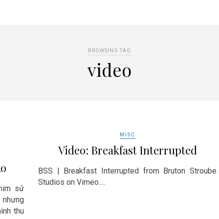
BROWSING TAG
video
MISC
Video: Breakfast Interrupted
ko
BSS | Breakfast Interrupted from Bruton Stroube
Studios on Vimeo.…
phim sử
c nhưng
ình thu