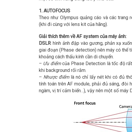
1. AUTOFOCUS
Theo như Olympus quảng cáo và các trang re
(khi đi cùng với lens kit của hãng).
Giải thích thêm về AF system của máy ảnh:
DSLR
: hình ảnh đập vào gương, phản xạ xuốn
giai đoạn (Phase detection) nên máy có thể tín
khoảng cách thấu kính cần di chuyển.
–
Ưu điểm
của Phase Detection là tốc độ rất 
khi background rối rắm.
–
Nhược điểm
là nó chỉ lấy nét khi có đủ th
tính toán trên AF module, phải đủ sáng, đòi h
ngàm, vị trí cảm biến…), vậy nên một số máy 