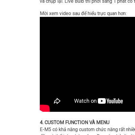
và chụp lại. Live Bulb thì phơi sáng 1 phát có
Mời xem video sau để hiểu trực quan hơn:
4. CUSTOM FUNCTION VÀ MENU
E-M5 có khả năng custom chức năng rất nhiều.