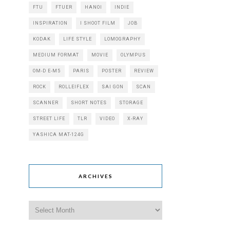
FTU
FTUER
HANOI
INDIE
INSPIRATION
I SHOOT FILM
JOB
KODAK
LIFE STYLE
LOMOGRAPHY
MEDIUM FORMAT
MOVIE
OLYMPUS
OM-D E-M5
PARIS
POSTER
REVIEW
ROCK
ROLLEIFLEX
SAI GON
SCAN
SCANNER
SHORT NOTES
STORAGE
STREET LIFE
TLR
VIDEO
X-RAY
YASHICA MAT-124G
ARCHIVES
Archives