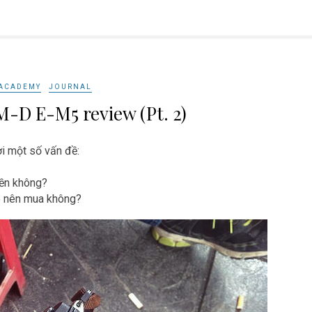
ACADEMY
JOURNAL
-D E-M5 review (Pt. 2)
lời một số vấn đề:
iền không?
ó nên mua không?