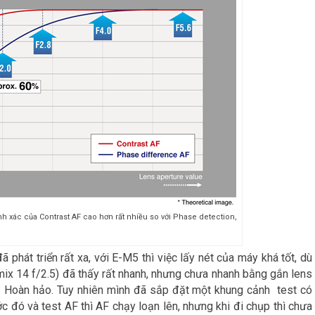
ính xác của Contrast AF cao hơn rất nhiều so với Phase detection,
 phát triển rất xa, với E-M5 thì việc lấy nét của máy khá tốt, dù
ix 14 f/2.5) đã thấy rất nhanh, nhưng chưa nhanh bằng gắn lens
từ: Hoàn hảo. Tuy nhiên mình đã sắp đặt một khung cảnh test có
c đó và test AF thì AF chạy loạn lên, nhưng khi đi chụp thì chưa