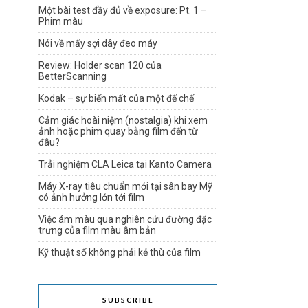
Một bài test đầy đủ về exposure: Pt. 1 –
Phim màu
Nói về mấy sợi dây đeo máy
Review: Holder scan 120 của
BetterScanning
Kodak – sự biến mất của một đế chế
Cảm giác hoài niệm (nostalgia) khi xem
ảnh hoặc phim quay bằng film đến từ
đâu?
Trải nghiệm CLA Leica tại Kanto Camera
Máy X-ray tiêu chuẩn mới tại sân bay Mỹ
có ảnh hưởng lớn tới film
Việc ám màu qua nghiên cứu đường đặc
trưng của film màu âm bản
Kỹ thuật số không phải kẻ thù của film
SUBSCRIBE