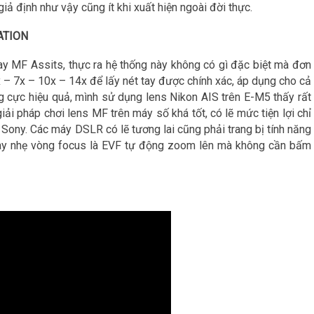
iả định như vậy cũng ít khi xuất hiện ngoài đời thực.
ATION
tay MF Assits, thực ra hệ thống này không có gì đặc biệt mà đơn
5x – 7x – 10x – 14x để lấy nét tay được chính xác, áp dụng cho cả
 cực hiệu quả, mình sử dụng lens Nikon AIS trên E-M5 thấy rất
iải pháp chơi lens MF trên máy số khá tốt, có lẽ mức tiện lợi chỉ
Sony. Các máy DSLR có lẽ tương lai cũng phải trang bị tính năng
xoay nhẹ vòng focus là EVF tự động zoom lên mà không cần bấm