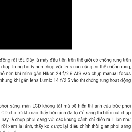
ộng rất tốt. Đây là máy đầu tiên trên thế giới có chống rung trên
tích hợp trong body nên chụp với lens nào cũng có thể chống rung,
 nhỏ nên khi mình gắn Nikon 24 f/2.8 AIS vào chụp manual focus
 nhưng khi gắn lens Lumix 14 f/2.5 vào thì chống rung hoạt động
p phơi sáng, màn LCD không tắt mà sẽ hiển thị ảnh của bức phơi
 LCD cho tới khi nào thấy bức ảnh đã lộ đủ sáng thì bấm nút chụp
g này là chụp phơi sáng với các khung cảnh chỉ diễn ra 1 lần như
rồi xem lại ảnh, thấy ko được lại điều chỉnh thời gian phơi sáng