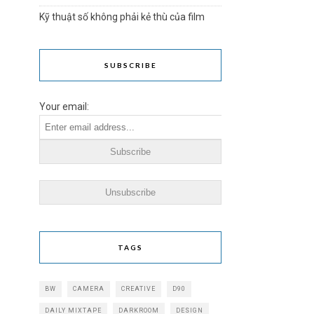
Kỹ thuật số không phải kẻ thù của film
SUBSCRIBE
Your email:
TAGS
BW
CAMERA
CREATIVE
D90
DAILY MIXTAPE
DARKROOM
DESIGN