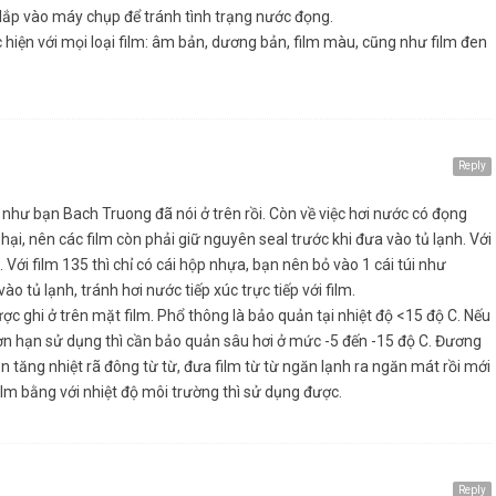
 lắp vào máy chụp để tránh tình trạng nước đọng.
hiện với mọi loại film: âm bản, dương bản, film màu, cũng như film đen
Reply
như bạn Bach Truong đã nói ở trên rồi. Còn về việc hơi nước có đọng
ó hại, nên các film còn phải giữ nguyên seal trước khi đưa vào tủ lạnh. Với
. Với film 135 thì chỉ có cái hộp nhựa, bạn nên bỏ vào 1 cái túi như
vào tủ lạnh, tránh hơi nước tiếp xúc trực tiếp với film.
ợc ghi ở trên mặt film. Phổ thông là bảo quản tại nhiệt độ <15 độ C. Nếu
n hạn sử dụng thì cần bảo quản sâu hơi ở mức -5 đến -15 độ C. Đương
n tăng nhiệt rã đông từ từ, đưa film từ từ ngăn lạnh ra ngăn mát rồi mới
 film bằng với nhiệt độ môi trường thì sử dụng được.
Reply