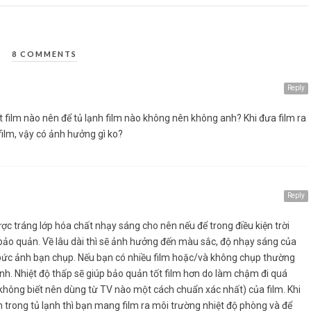
8 COMMENTS
Reply
 film nào nên để tủ lạnh film nào không nên không anh? Khi đưa film ra
film, vậy có ảnh hưởng gì ko?
Reply
ợc tráng lớp hóa chất nhạy sáng cho nên nếu để trong điều kiện trời
 bảo quản. Về lâu dài thì sẽ ảnh hưởng đến màu sắc, độ nhạy sáng của
bức ảnh bạn chụp. Nếu bạn có nhiều film hoặc/và không chụp thường
lạnh. Nhiệt độ thấp sẽ giúp bảo quản tốt film hơn do làm chậm đi quá
nh không biết nên dùng từ TV nào một cách chuẩn xác nhất) của film. Khi
trong tủ lạnh thì bạn mang film ra môi trường nhiệt độ phòng và để