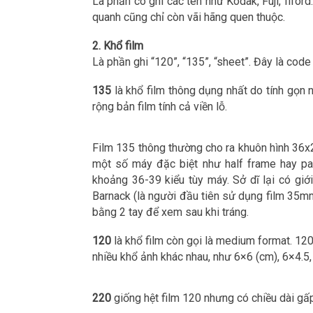
Là phần có ghi các tên như Kodak, Fuji, Ilfor
quanh cũng chỉ còn vãi hãng quen thuộc.
2. Khổ film
Là phần ghi “120”, “135”, “sheet”. Đây là co
135
là khổ film thông dụng nhất do tính gọn 
rộng bản film tính cả viền lỗ.
Film 135 thông thường cho ra khuôn hình 36x
một số máy đặc biệt như half frame hay p
khoảng 36-39 kiểu tùy máy. Sở dĩ lại có giớ
Barnack (là người đầu tiên sử dụng film 35mm
bằng 2 tay để xem sau khi tráng.
120
là khổ film còn gọi là medium format. 12
nhiều khổ ảnh khác nhau, như 6×6 (cm), 6×4.5
220
giống hệt film 120 nhưng có chiều dài gấp