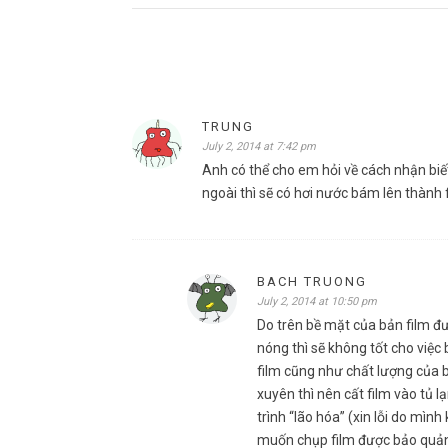
TRUNG
July 2, 2014 at 7:42 pm
Anh có thể cho em hỏi về cách nhận biết
ngoài thì sẽ có hơi nước bám lên thành 
BACH TRUONG
July 2, 2014 at 10:50 pm
Do trên bề mặt của bản film đư
nóng thì sẽ không tốt cho việc
film cũng như chất lượng của 
xuyên thì nên cất film vào tủ 
trình “lão hóa” (xin lỗi do mì
muốn chụp film được bảo quản 