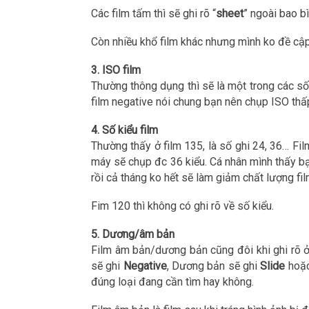
Các film tấm thì sẽ ghi rõ “
sheet
” ngoài bao bì
Còn nhiều khổ film khác nhưng mình ko đề cập
3. ISO film
Thường thông dụng thì sẽ là một trong các số
film negative nói chung bạn nên chụp ISO thấ
4. Số kiểu film
Thường thấy ở film 135, là số ghi 24, 36… Fil
máy sẽ chụp đc 36 kiểu. Cá nhân mình thấy bạ
rồi cả tháng ko hết sẽ làm giảm chất lượng fil
Fim 120 thì không có ghi rõ về số kiểu.
5. Dương/âm bản
Film âm bản/dương bản cũng đôi khi ghi rõ 
sẽ ghi
Negative
, Dương bản sẽ ghi
Slide
hoặ
đúng loại đang cần tìm hay không.