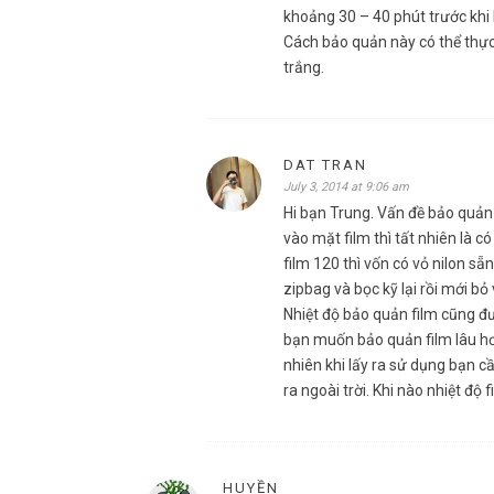
khoảng 30 – 40 phút trước khi
Cách bảo quản này có thể thực 
trắng.
DAT TRAN
July 3, 2014 at 9:06 am
Hi bạn Trung. Vấn đề bảo quản 
vào mặt film thì tất nhiên là c
film 120 thì vốn có vỏ nilon sẵn
zipbag và bọc kỹ lại rồi mới bỏ 
Nhiệt độ bảo quản film cũng đư
bạn muốn bảo quản film lâu hơ
nhiên khi lấy ra sử dụng bạn cầ
ra ngoài trời. Khi nào nhiệt độ
HUYỀN