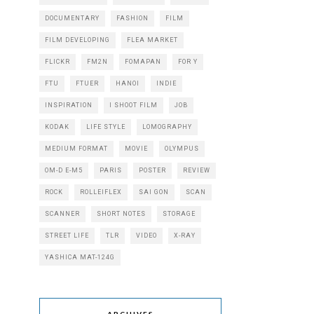
DOCUMENTARY
FASHION
FILM
FILM DEVELOPING
FLEA MARKET
FLICKR
FM2N
FOMAPAN
FOR Y
FTU
FTUER
HANOI
INDIE
INSPIRATION
I SHOOT FILM
JOB
KODAK
LIFE STYLE
LOMOGRAPHY
MEDIUM FORMAT
MOVIE
OLYMPUS
OM-D E-M5
PARIS
POSTER
REVIEW
ROCK
ROLLEIFLEX
SAI GON
SCAN
SCANNER
SHORT NOTES
STORAGE
STREET LIFE
TLR
VIDEO
X-RAY
YASHICA MAT-124G