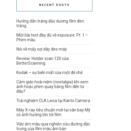
RECENT POSTS
Hướng dẫn tráng đảo dương film đen
trắng
Một bài test đầy đủ về exposure: Pt. 1 –
Phim màu
Nói về mấy sợi dây đeo máy
Review: Holder scan 120 của
BetterScanning
Kodak – sự biến mất của một đế chế
Cảm giác hoài niệm (nostalgia) khi xem
ảnh hoặc phim quay bằng film đến từ
đâu?
Trải nghiệm CLA Leica tại Kanto Camera
Máy X-ray tiêu chuẩn mới tại sân bay Mỹ
có ảnh hưởng lớn tới film
Việc ám màu qua nghiên cứu đường đặc
trưng của film màu âm bản