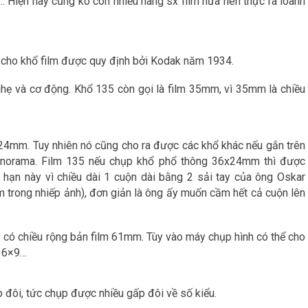
d… Hiện nay cũng ko còn nhiều hãng sx film nữa nên thực ra loanh
de cho khổ film được quy định bởi Kodak năm 1934.
nhẹ và cơ động. Khổ 135 còn gọi là film 35mm, vì 35mm là chiều
24mm. Tuy nhiên nó cũng cho ra được các khổ khác nếu gắn trên
anorama. Film 135 nếu chụp khổ phổ thông 36x24mm thì được
i hạn này vì chiều dài 1 cuộn dài bằng 2 sải tay của ông Oskar
 trong nhiếp ảnh), đơn giản là ông ấy muốn cầm hết cả cuộn lên
0 có chiều rộng bản film 61mm. Tùy vào máy chụp hình có thể cho
, 6×9…
 đôi, tức chụp được nhiều gấp đôi về số kiểu.