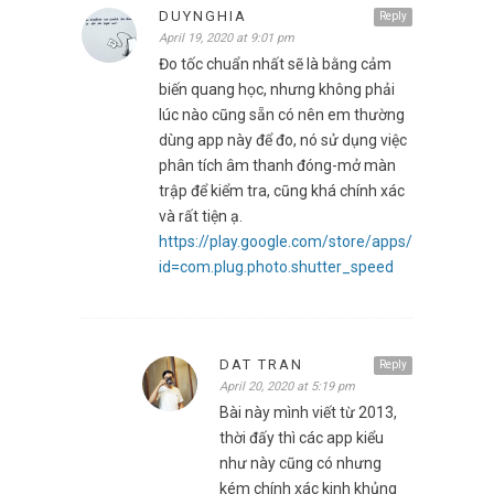
DUYNGHIA
Reply
April 19, 2020 at 9:01 pm
Đo tốc chuẩn nhất sẽ là bằng cảm
biến quang học, nhưng không phải
lúc nào cũng sẵn có nên em thường
dùng app này để đo, nó sử dụng việc
phân tích âm thanh đóng-mở màn
trập để kiểm tra, cũng khá chính xác
và rất tiện ạ.
https://play.google.com/store/apps/details?
id=com.plug.photo.shutter_speed
DAT TRAN
Reply
April 20, 2020 at 5:19 pm
Bài này mình viết từ 2013,
thời đấy thì các app kiểu
như này cũng có nhưng
kém chính xác kinh khủng