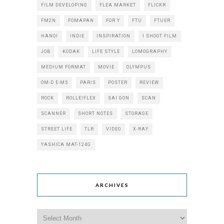
FILM DEVELOPING
FLEA MARKET
FLICKR
FM2N
FOMAPAN
FOR Y
FTU
FTUER
HANOI
INDIE
INSPIRATION
I SHOOT FILM
JOB
KODAK
LIFE STYLE
LOMOGRAPHY
MEDIUM FORMAT
MOVIE
OLYMPUS
OM-D E-M5
PARIS
POSTER
REVIEW
ROCK
ROLLEIFLEX
SAI GON
SCAN
SCANNER
SHORT NOTES
STORAGE
STREET LIFE
TLR
VIDEO
X-RAY
YASHICA MAT-124G
ARCHIVES
Archives