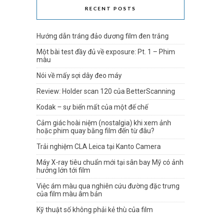
RECENT POSTS
Hướng dẫn tráng đảo dương film đen trắng
Một bài test đầy đủ về exposure: Pt. 1 – Phim
màu
Nói về mấy sợi dây đeo máy
Review: Holder scan 120 của BetterScanning
Kodak – sự biến mất của một đế chế
Cảm giác hoài niệm (nostalgia) khi xem ảnh
hoặc phim quay bằng film đến từ đâu?
Trải nghiệm CLA Leica tại Kanto Camera
Máy X-ray tiêu chuẩn mới tại sân bay Mỹ có ảnh
hưởng lớn tới film
Việc ám màu qua nghiên cứu đường đặc trưng
của film màu âm bản
Kỹ thuật số không phải kẻ thù của film