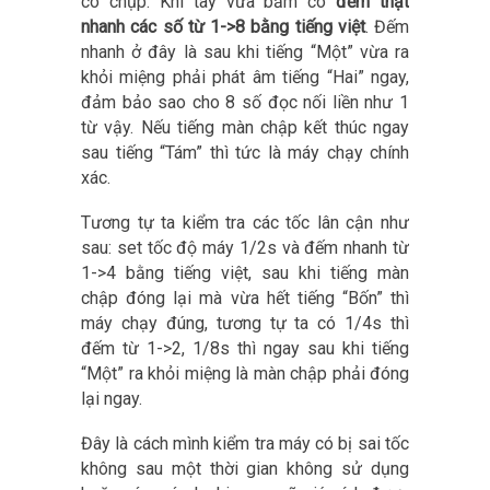
cò chụp. Khi tay vừa bấm cò
đếm thật
nhanh các số từ 1->8 bằng tiếng việt
. Đếm
nhanh ở đây là sau khi tiếng “Một” vừa ra
khỏi miệng phải phát âm tiếng “Hai” ngay,
đảm bảo sao cho 8 số đọc nối liền như 1
từ vậy. Nếu tiếng màn chập kết thúc ngay
sau tiếng “Tám” thì tức là máy chạy chính
xác.
Tương tự ta kiểm tra các tốc lân cận như
sau: set tốc độ máy 1/2s và đếm nhanh từ
1->4 bằng tiếng việt, sau khi tiếng màn
chập đóng lại mà vừa hết tiếng “Bốn” thì
máy chạy đúng, tương tự ta có 1/4s thì
đếm từ 1->2, 1/8s thì ngay sau khi tiếng
“Một” ra khỏi miệng là màn chập phải đóng
lại ngay.
Đây là cách mình kiểm tra máy có bị sai tốc
không sau một thời gian không sử dụng