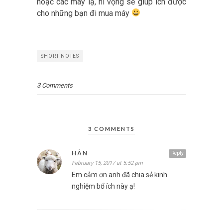
hoặc các máy lạ, hi vọng sẽ giúp ích được
cho những bạn đi mua máy
SHORT NOTES
3 Comments
3 COMMENTS
HÂN
Reply
February 15, 2017 at 5:52 pm
Em cảm ơn anh đã chia sẻ kinh
nghiệm bổ ích này ạ!