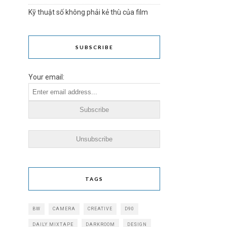
Kỹ thuật số không phải kẻ thù của film
SUBSCRIBE
Your email:
TAGS
BW
CAMERA
CREATIVE
D90
DAILY MIXTAPE
DARKROOM
DESIGN