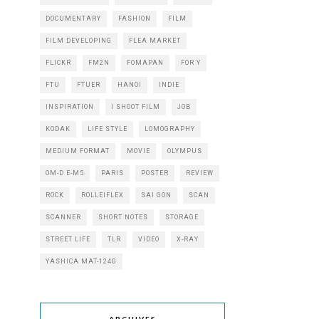
DOCUMENTARY
FASHION
FILM
FILM DEVELOPING
FLEA MARKET
FLICKR
FM2N
FOMAPAN
FOR Y
FTU
FTUER
HANOI
INDIE
INSPIRATION
I SHOOT FILM
JOB
KODAK
LIFE STYLE
LOMOGRAPHY
MEDIUM FORMAT
MOVIE
OLYMPUS
OM-D E-M5
PARIS
POSTER
REVIEW
ROCK
ROLLEIFLEX
SAI GON
SCAN
SCANNER
SHORT NOTES
STORAGE
STREET LIFE
TLR
VIDEO
X-RAY
YASHICA MAT-124G