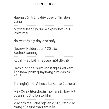
RECENT POSTS
Hướng dẫn tráng đảo dương film đen
trắng
Một bài test đầy đủ về exposure: Pt. 1 –
Phim màu
Nói về mấy sợi dây đeo máy
Review: Holder scan 120 của
BetterScanning
Kodak – sự biến mất của một đế chế
Cảm giác hoài niệm (nostalgia) khi xem
ảnh hoặc phim quay bằng film đến từ
đâu?
Trải nghiệm CLA Leica tại Kanto Camera
Máy X-ray tiêu chuẩn mới tại sân bay Mỹ
có ảnh hưởng lớn tới film
Việc ám màu qua nghiên cứu đường đặc
trưng của film màu âm bản