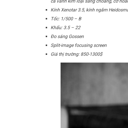
cả vành kim loại sáng choang, cơ hoà
Kính Xenotar 3.5, kính ngắm Heidos
Tốc: 1/500 – B
Khẩu: 3.5 – 22
Đo sáng Gossen
Split-image focusing screen
Giá thị trường: 850-1300$