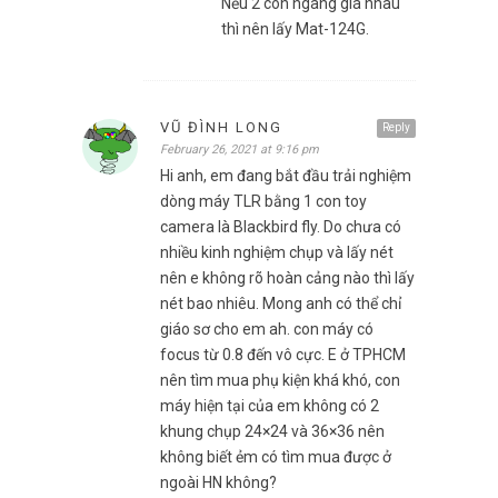
Nếu 2 con ngang giá nhau
thì nên lấy Mat-124G.
VŨ ĐÌNH LONG
Reply
February 26, 2021 at 9:16 pm
Hi anh, em đang bắt đầu trải nghiệm
dòng máy TLR bằng 1 con toy
camera là Blackbird fly. Do chưa có
nhiều kinh nghiệm chụp và lấy nét
nên e không rõ hoàn cảng nào thì lấy
nét bao nhiêu. Mong anh có thể chỉ
giáo sơ cho em ah. con máy có
focus từ 0.8 đến vô cực. E ở TPHCM
nên tìm mua phụ kiện khá khó, con
máy hiện tại của em không có 2
khung chụp 24×24 và 36×36 nên
không biết ẻm có tìm mua được ở
ngoài HN không?