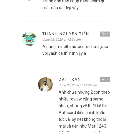
Trong ảnh bạn chụp bằng phim gì
mà màu da đẹp vậy.
THÀNH NGUYỂN TIẾN
Reply
June 28, 2020 at 12:36 am
A dùng minolta autocord chưa ạ, so
với yashica thì ntn vậy a
DAT TRAN
Reply
June 28, 2020 at 11:35 am
Anh chưa nhưng 2 con theo
nhiều review cũng same
nhau, nhưng về thiết kế thì
Autocord điều chỉnh khẩu
tốc và lấy nét không thoải
mái và tiện như Mat-124G.