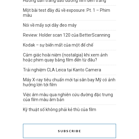
Hướng dẫn tráng đảo dương film đen trắng
Một bài test đầy đủ về exposure: Pt. 1 – Phim
màu
Nói về mấy sợi dây đeo máy
Review: Holder scan 120 của BetterScanning
Kodak – sự biến mất của một đế chế
Cảm giác hoài niệm (nostalgia) khi xem ảnh
hoặc phim quay bằng film đến từ đâu?
Trải nghiệm CLA Leica tại Kanto Camera
Máy X-ray tiêu chuẩn mới tại sân bay Mỹ có ảnh
hưởng lớn tới film
Việc ám màu qua nghiên cứu đường đặc trưng
của film màu âm bản
Kỹ thuật số không phải kẻ thù của film
SUBSCRIBE