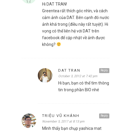
Hi DAT TRAN!
Greentea rất thích góc nhìn, và cách
cảm ảnh của DAT. Bên cạnh đó nước
ảnh khá trong (điều này rất tuyệt). Hi
vọng có thể liên hệ với DAT trên
facebook để cập nhật về ảnh được
không?
DAT TRAN
Reply
October 3, 2012 at 7:42 pm
Hi bạn, bạn có thể tìm thông
tin trong phần BIO nhé
TRIỆU VŨ KHÁNH
Reply
November 5, 2017 at 8:13 pm
Mình thấy bạn chụp yashica mat