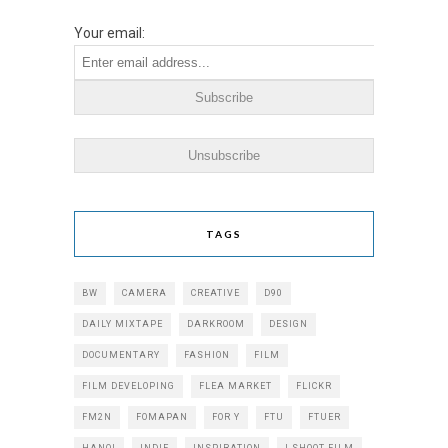
Your email:
TAGS
BW
CAMERA
CREATIVE
D90
DAILY MIXTAPE
DARKROOM
DESIGN
DOCUMENTARY
FASHION
FILM
FILM DEVELOPING
FLEA MARKET
FLICKR
FM2N
FOMAPAN
FOR Y
FTU
FTUER
HANOI
INDIE
INSPIRATION
I SHOOT FILM