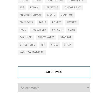
JOB
KODAK
LIFE STYLE
LOMOGRAPHY
MEDIUM FORMAT
MOVIE
OLYMPUS
OM-D E-M5
PARIS
POSTER
REVIEW
ROCK
ROLLEIFLEX
SAI GON
SCAN
SCANNER
SHORT NOTES
STORAGE
STREET LIFE
TLR
VIDEO
X-RAY
YASHICA MAT-124G
ARCHIVES
Archives