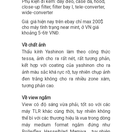
Phụ kiện đi kèm: dây đeo, case da, hood,
close-up filter, filter bay I, tele-converter,
wide-converter
Giá: giá hiện nay trên ebay chỉ max 200$
cho máy tình trạng near mint, ở VN giá
khoảng 5-6tr VNĐ.
Về chất ảnh
Thấu kính Yashinon làm theo công thức
tessa, ảnh cho ra rất nét, rất tương phản,
kết hợp với coating của yashinon cho ra
ảnh màu sắc khá rực rỡ, tuy nhiên chụp ảnh
đen trắng không cho ra nhiều zone xám,
tương phản cao.
Về view ngắm
View có độ sáng vừa phải, tốt so với các
máy TLR khác cùng thời, tuy nhiên không
thể bì với các thương hiệu là vua trong dòng
máy medium format ngắm đứng như
Rolleiflex, Hasselblad, Mamiya…, tuy nhiên