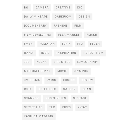
BW
CAMERA
CREATIVE
D90
DAILY MIXTAPE
DARKROOM
DESIGN
DOCUMENTARY
FASHION
FILM
FILM DEVELOPING
FLEA MARKET
FLICKR
FM2N
FOMAPAN
FOR Y
FTU
FTUER
HANOI
INDIE
INSPIRATION
I SHOOT FILM
JOB
KODAK
LIFE STYLE
LOMOGRAPHY
MEDIUM FORMAT
MOVIE
OLYMPUS
OM-D E-M5
PARIS
POSTER
REVIEW
ROCK
ROLLEIFLEX
SAI GON
SCAN
SCANNER
SHORT NOTES
STORAGE
STREET LIFE
TLR
VIDEO
X-RAY
YASHICA MAT-124G