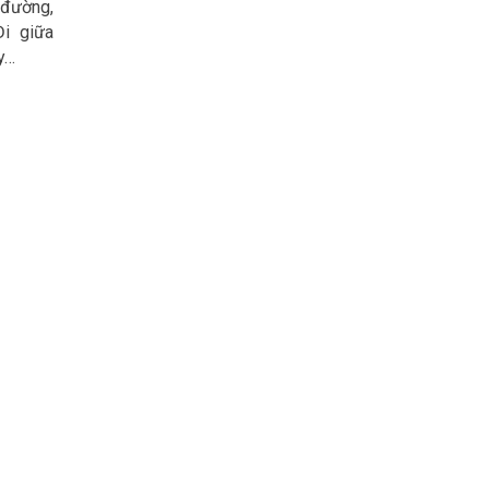
 đường,
Đi giữa
y…