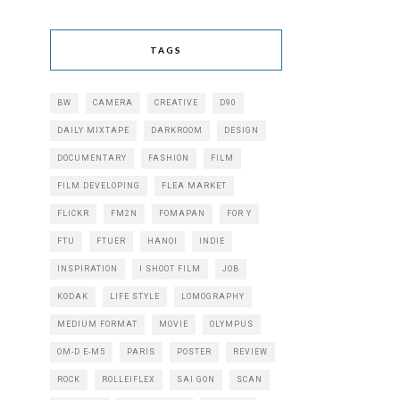
TAGS
BW
CAMERA
CREATIVE
D90
DAILY MIXTAPE
DARKROOM
DESIGN
DOCUMENTARY
FASHION
FILM
FILM DEVELOPING
FLEA MARKET
FLICKR
FM2N
FOMAPAN
FOR Y
FTU
FTUER
HANOI
INDIE
INSPIRATION
I SHOOT FILM
JOB
KODAK
LIFE STYLE
LOMOGRAPHY
MEDIUM FORMAT
MOVIE
OLYMPUS
OM-D E-M5
PARIS
POSTER
REVIEW
ROCK
ROLLEIFLEX
SAI GON
SCAN