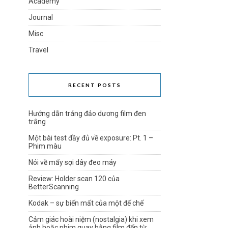
Academy
Journal
Misc
Travel
RECENT POSTS
Hướng dẫn tráng đảo dương film đen
trắng
Một bài test đầy đủ về exposure: Pt. 1 –
Phim màu
Nói về mấy sợi dây đeo máy
Review: Holder scan 120 của
BetterScanning
Kodak – sự biến mất của một đế chế
Cảm giác hoài niệm (nostalgia) khi xem
ảnh hoặc phim quay bằng film đến từ