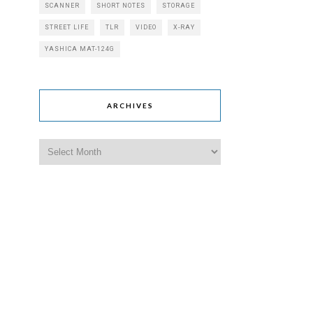
SCANNER
SHORT NOTES
STORAGE
STREET LIFE
TLR
VIDEO
X-RAY
YASHICA MAT-124G
ARCHIVES
Archives